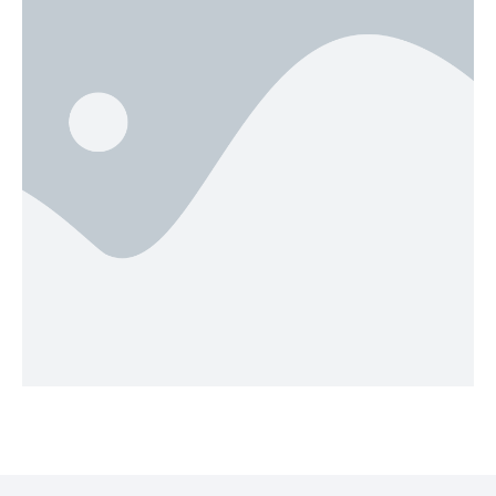
Eclairage public Monté
Zoé – photo jeunesse et
Awae Concorde – Anga’a
Assi