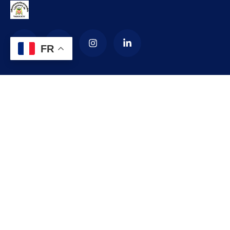
FR
La Commune d’arrondissement de
Yaoundé 4
La commune de YAOUNDE IV est créée en 1987 par décret
numéro 87-1366 du 24 septembre 1987 modifié par le
décret numéro 92-187 du 1er septembre 1992 portant
création de l’arrondissement de YAOUNDE IV comme