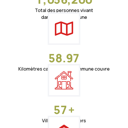
Total des personnes vivant
dans notre commune
5
8
.
9
7
Kilomètres carrés que la commune couvre
5
7
+
Villages et quartiers