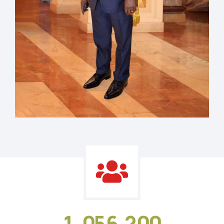
1
,
0
5
6
,
2
0
0