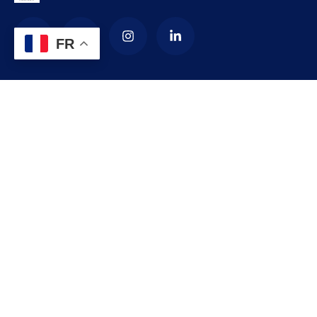
FR
La Commune d’arrondissement de
Yaoundé 4
La commune de YAOUNDE IV est créée en 1987 par décret
numéro 87-1366 du 24 septembre 1987 modifié par le
décret numéro 92-187 du 1er septembre 1992 portant
création de l’arrondissement de YAOUNDE IV comme
subdivision de la communauté urbaine de YAOUNDE.