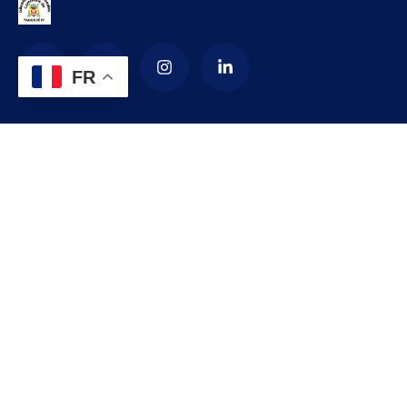
FR
La Commune d’arrondissement de
Yaoundé 4
La commune de YAOUNDE IV est créée en 1987 par décret
numéro 87-1366 du 24 septembre 1987 modifié par le
décret numéro 92-187 du 1er septembre 1992 portant
création de l’arrondissement de YAOUNDE IV comme