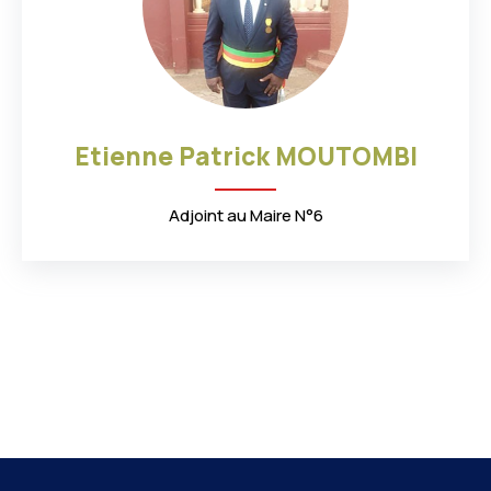
3
5
4
6
2
6
7
0
6
8
9
6
1
4
8
0
6
7
Etienne Patrick MOUTOMBI
4
8
0
3
3
7
Adjoint au Maire N°6
8
3
2
5
0
7
2
7
4
7
6
7
5
1
6
9
3
7
0
9
5
8
1
0
8
1
2
0
9
3
7
8