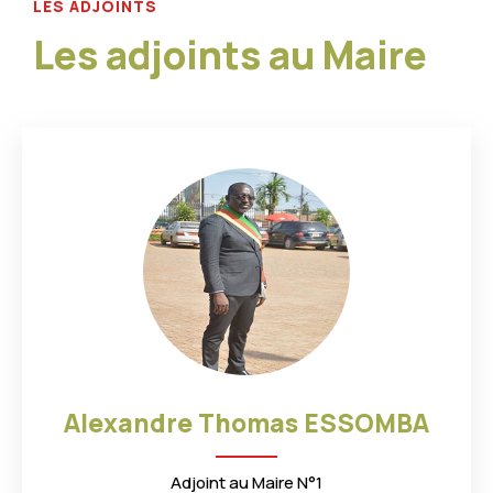
LES ADJOINTS
9
6
Les adjoints au Maire
6
6
0
2
7
2
9
7
4
6
7
6
3
7
8
0
8
1
7
8
Alexandre Thomas ESSOMBA
3
3
8
Adjoint au Maire N°1