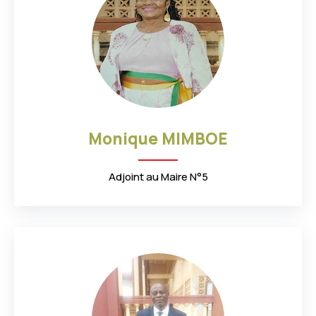
1
7
7
1
4
4
1
9
8
4
8
6
0
2
5
4
2
0
2
4
1
5
Monique MIMBOE
5
4
4
6
8
5
9
8
6
8
5
5
Adjoint au Maire N°5
3
3
8
0
2
5
6
7
0
2
9
6
0
1
2
4
6
6