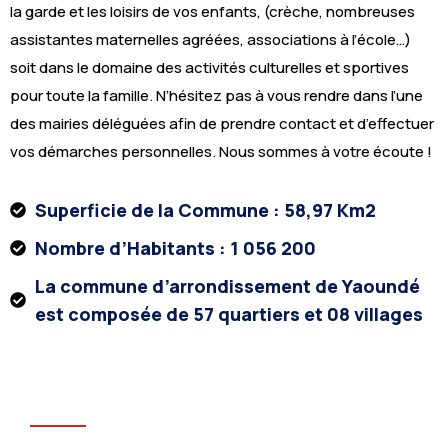
7
4
la garde et les loisirs de vos enfants, (crèche, nombreuses
assistantes maternelles agréées, associations à l’école…)
4
4
soit dans le domaine des activités culturelles et sportives
1
5
pour toute la famille. N’hésitez pas à vous rendre dans l’une
des mairies déléguées afin de prendre contact et d’effectuer
8
5
vos démarches personnelles. Nous sommes à votre écoute !
5
5
Superficie de la Commune : 58,97 Km2
Nombre d’Habitants : 1 056 200
1
5
La commune d’arrondissement de Yaoundé
8
6
est composée de 57 quartiers et 08 villages
5
6
2
6