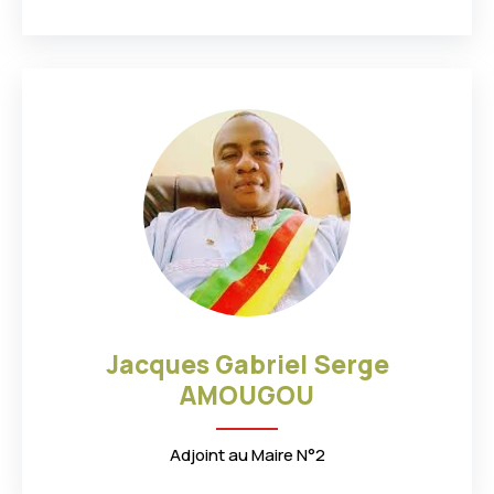
5
0
8
7
7
9
9
4
9
1
1
9
3
8
9
5
4
9
Jacques Gabriel Serge
7
1
0
AMOUGOU
0
9
8
0
Adjoint au Maire N°2