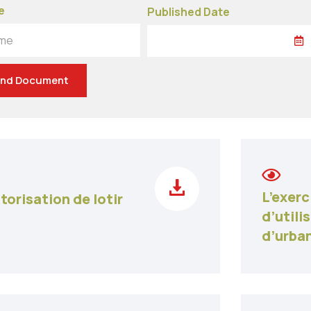
e
Published Date
me
ind Document
L’exerc
torisation de lotir
d’utili
d’urba