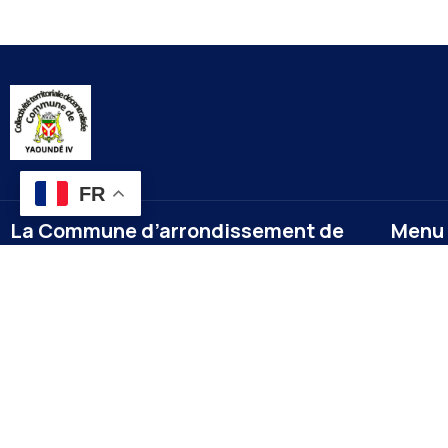
FR
La Commune d’arrondissement de
Menu
Yaoundé 4
Accueil
A la une
La commune de YAOUNDE IV est créée en 1987 par
Nos év
décret numéro 87-1366 du 24 septembre 1987
modifié par le décret numéro 92-187 du 1er
Docume
septembre 1992 portant création de
Contac
l’arrondissement de YAOUNDE IV comme