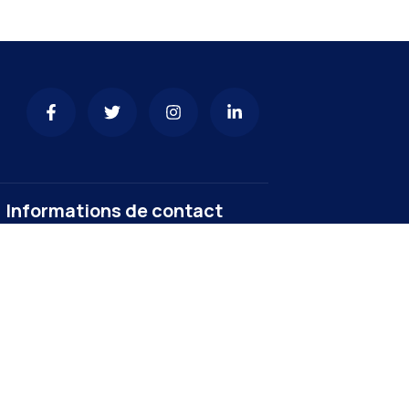
Informations de contact
yaoundeivmairie@gmail.com
+237 222301192
Commune d’Arrondissement de
Yaounde IV Ekounou, Yaounde
Cameroun