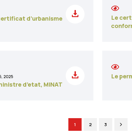
Le cert
certificat d’urbanisme
confor
Le per
15, 2025
ministre d’etat, MINAT
1
2
3