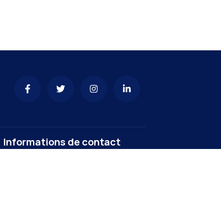
Informations de contact
yaoundeivmairie@gmail.com
+237 222301192
Commune d’Arrondissement de