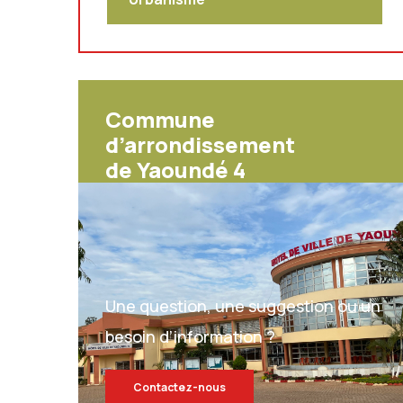
Commune
d’arrondissement
de Yaoundé 4
Une question, une suggestion ou un
besoin d’information ?
Contactez-nous