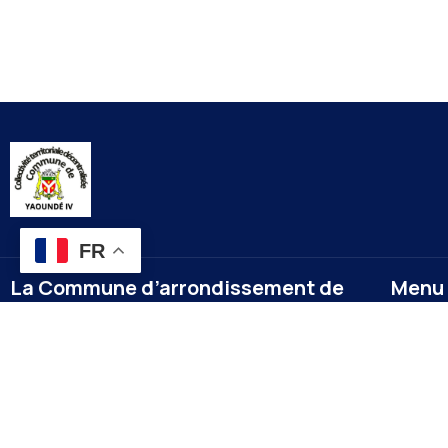
FR
La Commune d’arrondissement de
Menu
Yaoundé 4
Accueil
A la une
La commune de YAOUNDE IV est créée en 1987 par
Nos év
décret numéro 87-1366 du 24 septembre 1987
modifié par le décret numéro 92-187 du 1er
Docume