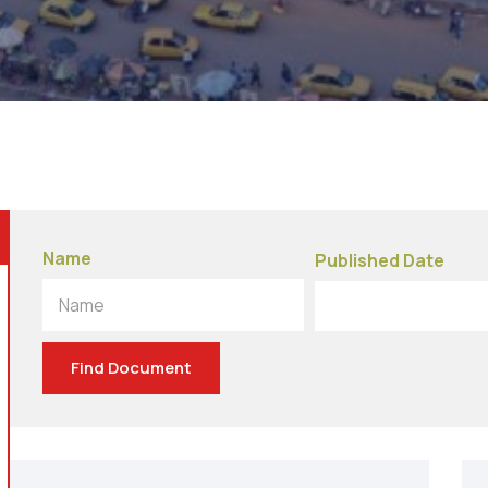
Name
Published Date
Name
Find Document