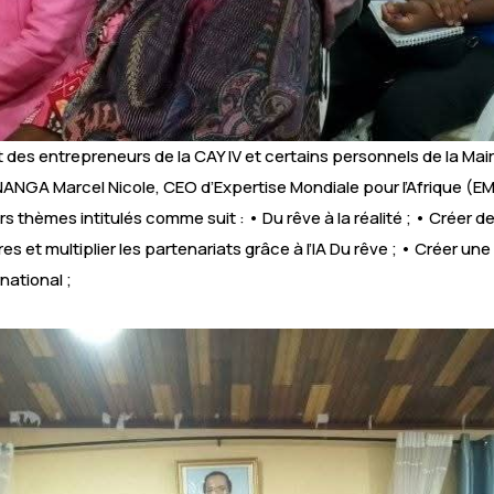
nt des entrepreneurs de la CAY IV et certains personnels de la Ma
ANGA Marcel Nicole, CEO d’Expertise Mondiale pour l’Afrique (EM
s thèmes intitulés comme suit : • Du rêve à la réalité ; • Créer 
ires et multiplier les partenariats grâce à l’IA Du rêve ; • Crée
national ;