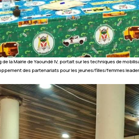
ang de la Mairie de Yaoundé IV, portait sur les techniques de mobil
eloppement des partenariats pour les jeunes/filles/femmes leade