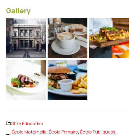
Gallery
Offre Éducative
École Maternelle
,
École Primaire
,
École Publiquess
,