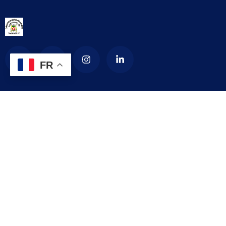
FR
La Commune d’arrondissement de Yaoundé
4
La commune de YAOUNDE IV est créée en 1987 par décret
numéro 87-1366 du 24 septembre 1987 modifié par le décret
numéro 92-187 du 1er septembre 1992 portant création de