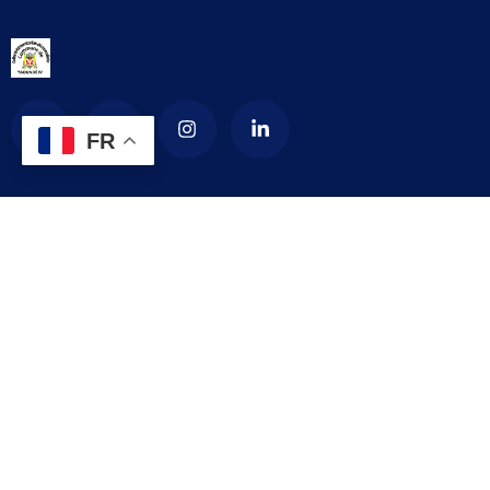
FR
La Commune d’arrondissement de Yaoundé
4
La commune de YAOUNDE IV est créée en 1987 par décret
numéro 87-1366 du 24 septembre 1987 modifié par le décret
numéro 92-187 du 1er septembre 1992 portant création de