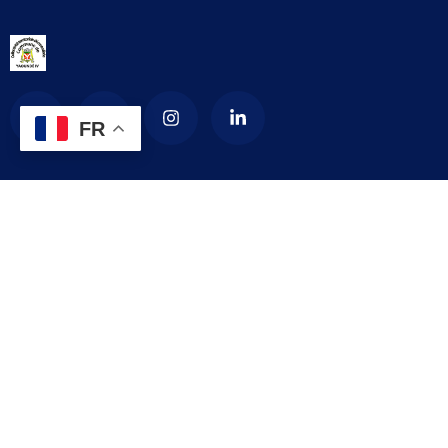
FR
La Commune d’arrondissement de Yaoundé
4
La commune de YAOUNDE IV est créée en 1987 par décret
numéro 87-1366 du 24 septembre 1987 modifié par le décret
numéro 92-187 du 1er septembre 1992 portant création de