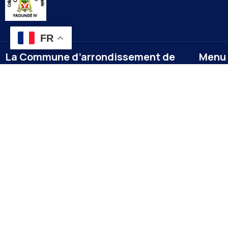
FR
La Commune d’arrondissement de
Menu
Yaoundé 4
Accueil
A la une
La commune de YAOUNDE IV est créée en 1987 par
Nos év
décret numéro 87-1366 du 24 septembre 1987
modifié par le décret numéro 92-187 du 1er
Docume
septembre 1992 portant création de
Contac
l’arrondissement de YAOUNDE IV comme
FAQ
subdivision de la communauté urbaine de
Gallerie
YAOUNDE.