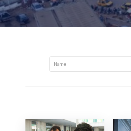
Name
Name