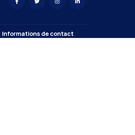
Informations de contact
yaoundeivmairie@gmail.com
+237 222301192
Commune d’Arrondissement de
Yaounde IV Ekounou, Yaounde
Cameroun
Heures d’ouvertures 08h00 à 18h00,
Dimanche: Fermé