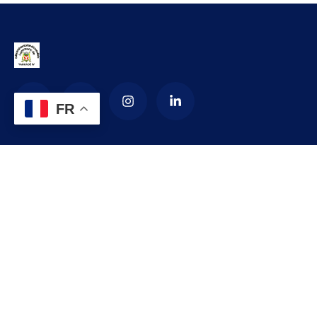
FR
La Commune d’arrondissement de
Yaoundé 4
La commune de YAOUNDE IV est créée en 1987 par décret
numéro 87-1366 du 24 septembre 1987 modifié par le